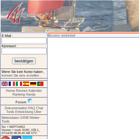
Access restricted
E-Mail :
Kennwort :
Wenn Sie kein Konto haben
,
können Sie eins erstellen
.
Home
Rennen
Kalender
Ranking
Handy
Forum
Dokumentation
FAQ
Chat
Tools
Entwicklung
Über
Meteodaten GRIB
Wetter-
Tools
Srv = NEPTUNE2.
Version = trunk VLM2_V28.1_
07/14/20 08:00:45 AM UTC