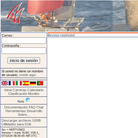
Access restricted
Correo :
Contraseña :
Si usted no tiene un nombre
de usuario,
creelo aquí
.
Inicio
Carreras
Calendario
Clasificación
Moviles
foro
Documentación
FAQ
Chat
Herramientas
Desarrollo
Sobre...
Descargar archivos GRIB
Utilidades para Grib
Srv = NEPTUNE2.
Version = trunk VLM2_V28.1_
07/14/20 08:00:45 AM UTC