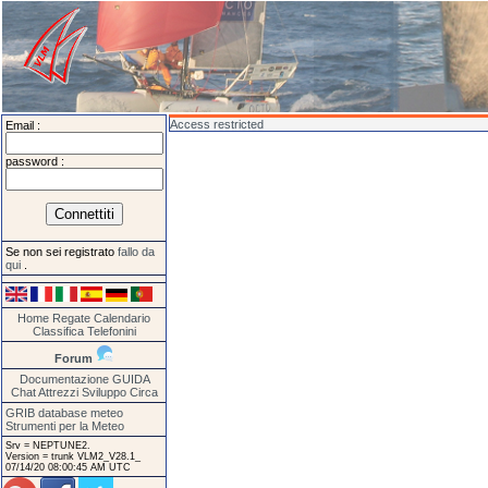
Access restricted
Email :
password :
Se non sei registrato
fallo da
qui
.
Home
Regate
Calendario
Classifica
Telefonini
Forum
Documentazione
GUIDA
Chat
Attrezzi
Sviluppo
Circa
GRIB database meteo
Strumenti per la Meteo
Srv = NEPTUNE2.
Version = trunk VLM2_V28.1_
07/14/20 08:00:45 AM UTC