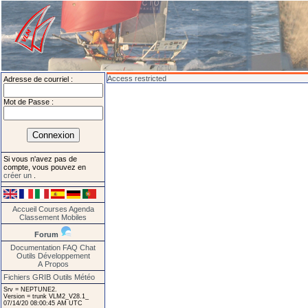
Access restricted
Adresse de courriel :
Mot de Passe :
Si vous n'avez pas de
compte, vous pouvez en
créer un
.
Accueil
Courses
Agenda
Classement
Mobiles
Forum
Documentation
FAQ
Chat
Outils
Développement
A Propos
Fichiers GRIB
Outils Météo
Srv = NEPTUNE2.
Version = trunk VLM2_V28.1_
07/14/20 08:00:45 AM UTC