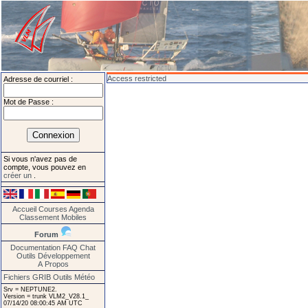
Access restricted
Adresse de courriel :
Mot de Passe :
Si vous n'avez pas de
compte, vous pouvez en
créer un
.
Accueil
Courses
Agenda
Classement
Mobiles
Forum
Documentation
FAQ
Chat
Outils
Développement
A Propos
Fichiers GRIB
Outils Météo
Srv = NEPTUNE2.
Version = trunk VLM2_V28.1_
07/14/20 08:00:45 AM UTC