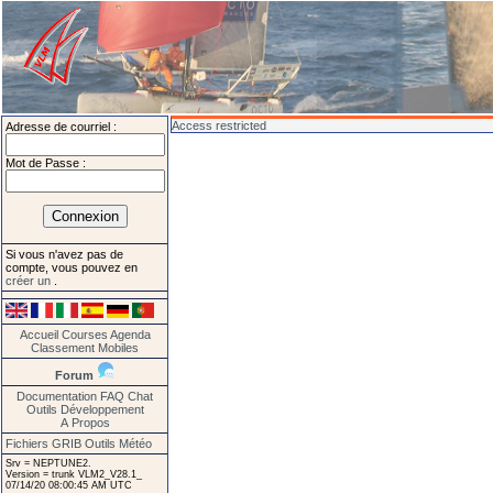
Access restricted
Adresse de courriel :
Mot de Passe :
Si vous n'avez pas de
compte, vous pouvez en
créer un
.
Accueil
Courses
Agenda
Classement
Mobiles
Forum
Documentation
FAQ
Chat
Outils
Développement
A Propos
Fichiers GRIB
Outils Météo
Srv = NEPTUNE2.
Version = trunk VLM2_V28.1_
07/14/20 08:00:45 AM UTC