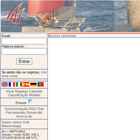
Access restricted
Email :
Palavra-passe :
Se ainda não se registou,
crie
uma conta
Início
Regatas
Calendar
Classificação
Mobiles
Forum
Documentação
FAQ
Chat
Ferramentas
Desarrollo
Acerca de
Dados meteo Grib
Meteorologia
Srv = NEPTUNE2.
Version = trunk VLM2_V28.1_
07/14/20 08:00:45 AM UTC