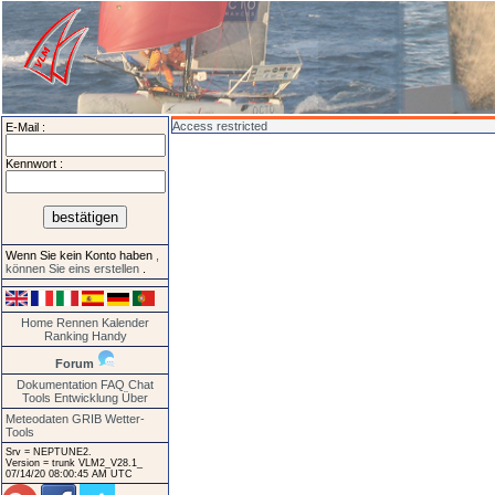
Access restricted
E-Mail :
Kennwort :
Wenn Sie kein Konto haben
,
können Sie eins erstellen
.
Home
Rennen
Kalender
Ranking
Handy
Forum
Dokumentation
FAQ
Chat
Tools
Entwicklung
Über
Meteodaten GRIB
Wetter-
Tools
Srv = NEPTUNE2.
Version = trunk VLM2_V28.1_
07/14/20 08:00:45 AM UTC