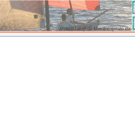
Virtual Loup de Mer è ospitato da