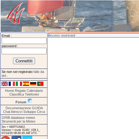
Access restricted
Email :
password :
Se non sei registrato
fallo da
qui
.
Home
Regate
Calendario
Classifica
Telefonini
Forum
Documentazione
GUIDA
Chat
Attrezzi
Sviluppo
Circa
GRIB database meteo
Strumenti per la Meteo
Srv = NEPTUNE2.
Version = trunk VLM2_V28.1_
07/14/20 08:00:45 AM UTC