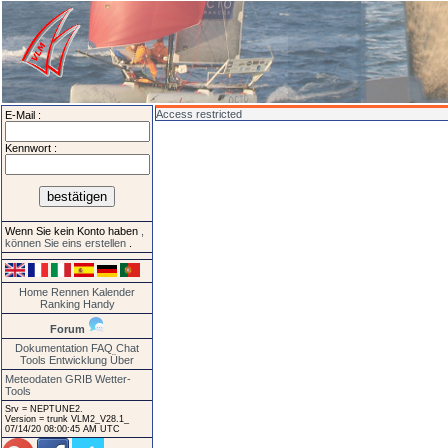
Access restricted
E-Mail :
Kennwort :
Wenn Sie kein Konto haben
,
können Sie eins erstellen
.
Home
Rennen
Kalender
Ranking
Handy
Forum
Dokumentation
FAQ
Chat
Tools
Entwicklung
Über
Meteodaten GRIB
Wetter-
Tools
Srv = NEPTUNE2.
Version = trunk VLM2_V28.1_
07/14/20 08:00:45 AM UTC