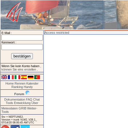
Access restricted
E-Mail :
Kennwort :
Wenn Sie kein Konto haben
,
können Sie eins erstellen
.
Home
Rennen
Kalender
Ranking
Handy
Forum
Dokumentation
FAQ
Chat
Tools
Entwicklung
Über
Meteodaten GRIB
Wetter-
Tools
Srv = NEPTUNE2.
Version = trunk VLM2_V28.1_
07/14/20 08:00:45 AM UTC