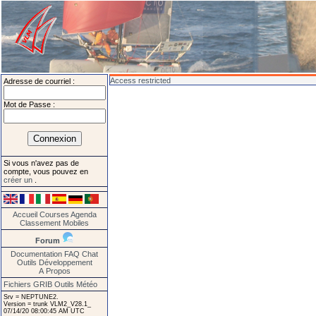
Access restricted
Adresse de courriel :
Mot de Passe :
Si vous n'avez pas de
compte, vous pouvez en
créer un
.
Accueil
Courses
Agenda
Classement
Mobiles
Forum
Documentation
FAQ
Chat
Outils
Développement
A Propos
Fichiers GRIB
Outils Météo
Srv = NEPTUNE2.
Version = trunk VLM2_V28.1_
07/14/20 08:00:45 AM UTC