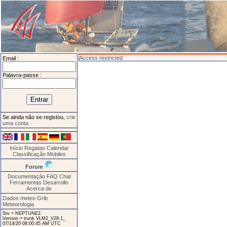
Access restricted
Email :
Palavra-passe :
Se ainda não se registou,
crie
uma conta
Início
Regatas
Calendar
Classificação
Mobiles
Forum
Documentação
FAQ
Chat
Ferramentas
Desarrollo
Acerca de
Dados meteo Grib
Meteorologia
Srv = NEPTUNE2.
Version = trunk VLM2_V28.1_
07/14/20 08:00:45 AM UTC