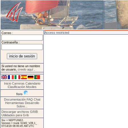
Access restricted
Correo :
Contraseña :
Si usted no tiene un nombre
de usuario,
creelo aquí
.
Inicio
Carreras
Calendario
Clasificación
Moviles
foro
Documentación
FAQ
Chat
Herramientas
Desarrollo
Sobre...
Descargar archivos GRIB
Utilidades para Grib
Srv = NEPTUNE2.
Version = trunk VLM2_V28.1_
07/14/20 08:00:45 AM UTC