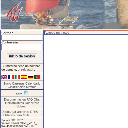
Access restricted
Correo :
Contraseña :
Si usted no tiene un nombre
de usuario,
creelo aquí
.
Inicio
Carreras
Calendario
Clasificación
Moviles
foro
Documentación
FAQ
Chat
Herramientas
Desarrollo
Sobre...
Descargar archivos GRIB
Utilidades para Grib
Srv = NEPTUNE2.
Version = trunk VLM2_V28.1_
07/14/20 08:00:45 AM UTC