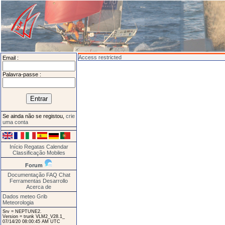
Access restricted
Email :
Palavra-passe :
Se ainda não se registou,
crie
uma conta
Início
Regatas
Calendar
Classificação
Mobiles
Forum
Documentação
FAQ
Chat
Ferramentas
Desarrollo
Acerca de
Dados meteo Grib
Meteorologia
Srv = NEPTUNE2.
Version = trunk VLM2_V28.1_
07/14/20 08:00:45 AM UTC