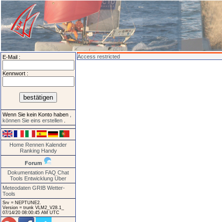
Access restricted
E-Mail :
Kennwort :
Wenn Sie kein Konto haben
,
können Sie eins erstellen
.
Home
Rennen
Kalender
Ranking
Handy
Forum
Dokumentation
FAQ
Chat
Tools
Entwicklung
Über
Meteodaten GRIB
Wetter-
Tools
Srv = NEPTUNE2.
Version = trunk VLM2_V28.1_
07/14/20 08:00:45 AM UTC