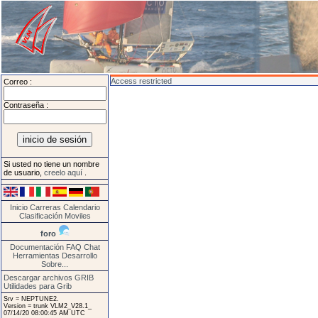
Access restricted
Correo :
Contraseña :
Si usted no tiene un nombre
de usuario,
creelo aquí
.
Inicio
Carreras
Calendario
Clasificación
Moviles
foro
Documentación
FAQ
Chat
Herramientas
Desarrollo
Sobre...
Descargar archivos GRIB
Utilidades para Grib
Srv = NEPTUNE2.
Version = trunk VLM2_V28.1_
07/14/20 08:00:45 AM UTC