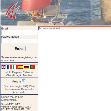
Access restricted
Email :
Palavra-passe :
Se ainda não se registou,
crie
uma conta
Início
Regatas
Calendar
Classificação
Mobiles
Forum
Documentação
FAQ
Chat
Ferramentas
Desarrollo
Acerca de
Dados meteo Grib
Meteorologia
Srv = NEPTUNE2.
Version = trunk VLM2_V28.1_
07/14/20 08:00:45 AM UTC