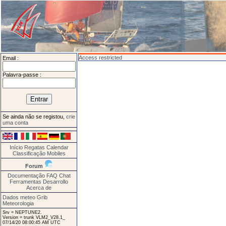
Access restricted
Email :
Palavra-passe :
Se ainda não se registou,
crie
uma conta
Início
Regatas
Calendar
Classificação
Mobiles
Forum
Documentação
FAQ
Chat
Ferramentas
Desarrollo
Acerca de
Dados meteo Grib
Meteorologia
Srv = NEPTUNE2.
Version = trunk VLM2_V28.1_
07/14/20 08:00:45 AM UTC