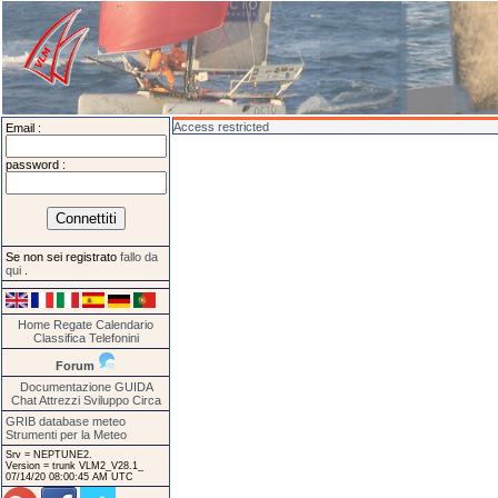
Access restricted
Email :
password :
Se non sei registrato
fallo da
qui
.
Home
Regate
Calendario
Classifica
Telefonini
Forum
Documentazione
GUIDA
Chat
Attrezzi
Sviluppo
Circa
GRIB database meteo
Strumenti per la Meteo
Srv = NEPTUNE2.
Version = trunk VLM2_V28.1_
07/14/20 08:00:45 AM UTC