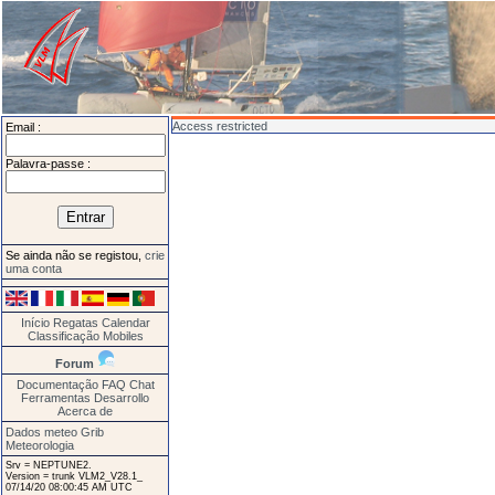
Access restricted
Email :
Palavra-passe :
Se ainda não se registou,
crie
uma conta
Início
Regatas
Calendar
Classificação
Mobiles
Forum
Documentação
FAQ
Chat
Ferramentas
Desarrollo
Acerca de
Dados meteo Grib
Meteorologia
Srv = NEPTUNE2.
Version = trunk VLM2_V28.1_
07/14/20 08:00:45 AM UTC