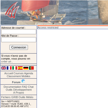
Access restricted
Adresse de courriel :
Mot de Passe :
Si vous n'avez pas de
compte, vous pouvez en
créer un
.
Accueil
Courses
Agenda
Classement
Mobiles
Forum
Documentation
FAQ
Chat
Outils
Développement
A Propos
Fichiers GRIB
Outils Météo
Srv = NEPTUNE2.
Version = trunk VLM2_V28.1_
07/14/20 08:00:45 AM UTC