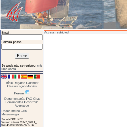
Access restricted
Email :
Palavra-passe :
Se ainda não se registou,
crie
uma conta
Início
Regatas
Calendar
Classificação
Mobiles
Forum
Documentação
FAQ
Chat
Ferramentas
Desarrollo
Acerca de
Dados meteo Grib
Meteorologia
Srv = NEPTUNE2.
Version = trunk VLM2_V28.1_
07/14/20 08:00:45 AM UTC