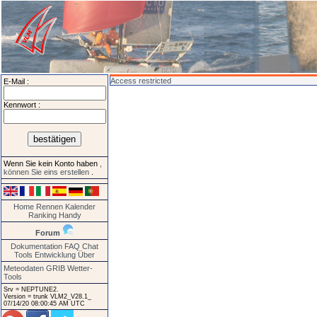
Access restricted
E-Mail :
Kennwort :
Wenn Sie kein Konto haben
,
können Sie eins erstellen
.
Home
Rennen
Kalender
Ranking
Handy
Forum
Dokumentation
FAQ
Chat
Tools
Entwicklung
Über
Meteodaten GRIB
Wetter-
Tools
Srv = NEPTUNE2.
Version = trunk VLM2_V28.1_
07/14/20 08:00:45 AM UTC