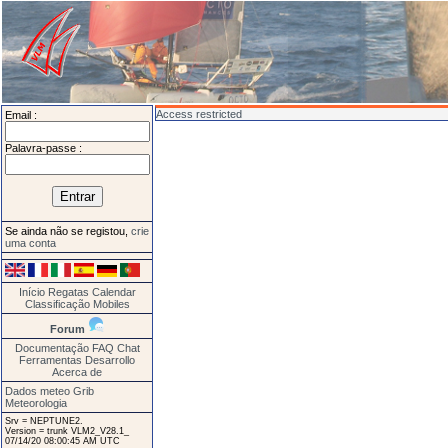
Access restricted
Email :
Palavra-passe :
Se ainda não se registou,
crie
uma conta
Início
Regatas
Calendar
Classificação
Mobiles
Forum
Documentação
FAQ
Chat
Ferramentas
Desarrollo
Acerca de
Dados meteo Grib
Meteorologia
Srv = NEPTUNE2.
Version = trunk VLM2_V28.1_
07/14/20 08:00:45 AM UTC