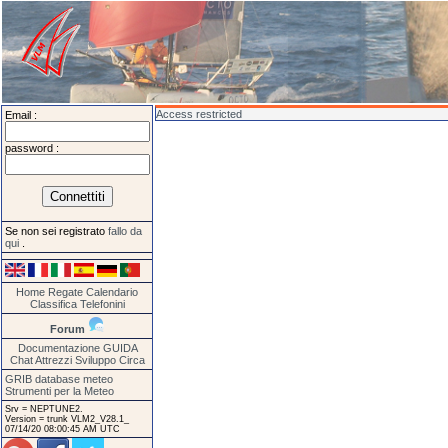
Access restricted
Email :
password :
Se non sei registrato
fallo da
qui
.
Home
Regate
Calendario
Classifica
Telefonini
Forum
Documentazione
GUIDA
Chat
Attrezzi
Sviluppo
Circa
GRIB database meteo
Strumenti per la Meteo
Srv = NEPTUNE2.
Version = trunk VLM2_V28.1_
07/14/20 08:00:45 AM UTC