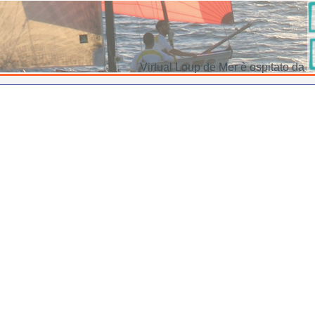
Virtual Loup de Mer è ospitato da