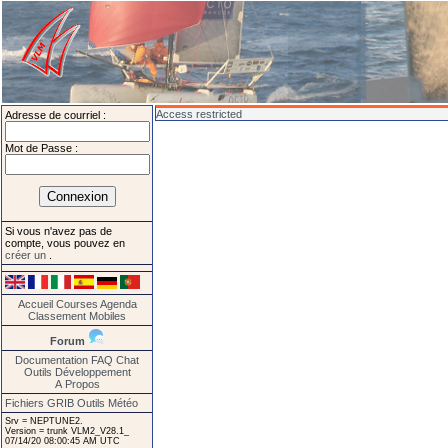
Access restricted
Adresse de courriel :
Mot de Passe :
Si vous n'avez pas de
compte, vous pouvez en
créer un
.
Accueil
Courses
Agenda
Classement
Mobiles
Forum
Documentation
FAQ
Chat
Outils
Développement
A Propos
Fichiers GRIB
Outils Météo
Srv = NEPTUNE2.
Version = trunk VLM2_V28.1_
07/14/20 08:00:45 AM UTC