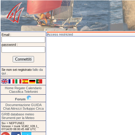
Access restricted
Email :
password :
Se non sei registrato
fallo da
qui
.
Home
Regate
Calendario
Classifica
Telefonini
Forum
Documentazione
GUIDA
Chat
Attrezzi
Sviluppo
Circa
GRIB database meteo
Strumenti per la Meteo
Srv = NEPTUNE2.
Version = trunk VLM2_V28.1_
07/14/20 08:00:45 AM UTC