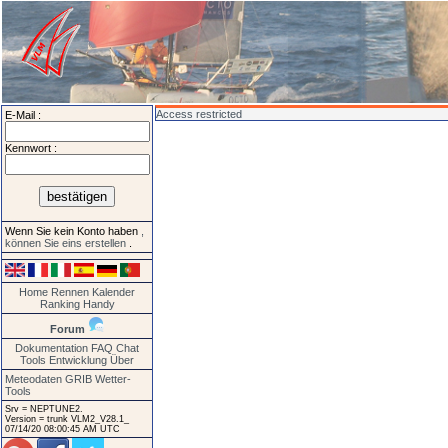
Access restricted
E-Mail :
Kennwort :
Wenn Sie kein Konto haben
,
können Sie eins erstellen
.
Home
Rennen
Kalender
Ranking
Handy
Forum
Dokumentation
FAQ
Chat
Tools
Entwicklung
Über
Meteodaten GRIB
Wetter-
Tools
Srv = NEPTUNE2.
Version = trunk VLM2_V28.1_
07/14/20 08:00:45 AM UTC