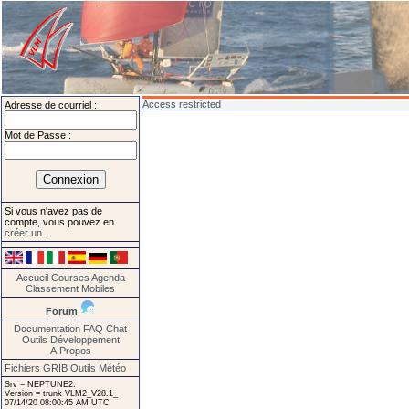
Access restricted
Adresse de courriel :
Mot de Passe :
Si vous n'avez pas de
compte, vous pouvez en
créer un
.
Accueil
Courses
Agenda
Classement
Mobiles
Forum
Documentation
FAQ
Chat
Outils
Développement
A Propos
Fichiers GRIB
Outils Météo
Srv = NEPTUNE2.
Version = trunk VLM2_V28.1_
07/14/20 08:00:45 AM UTC