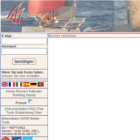
Access restricted
E-Mail :
Kennwort :
Wenn Sie kein Konto haben
,
können Sie eins erstellen
.
Home
Rennen
Kalender
Ranking
Handy
Forum
Dokumentation
FAQ
Chat
Tools
Entwicklung
Über
Meteodaten GRIB
Wetter-
Tools
Srv = NEPTUNE2.
Version = trunk VLM2_V28.1_
07/14/20 08:00:45 AM UTC