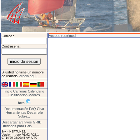
Access restricted
Correo :
Contraseña :
Si usted no tiene un nombre
de usuario,
creelo aquí
.
Inicio
Carreras
Calendario
Clasificación
Moviles
foro
Documentación
FAQ
Chat
Herramientas
Desarrollo
Sobre...
Descargar archivos GRIB
Utilidades para Grib
Srv = NEPTUNE2.
Version = trunk VLM2_V28.1_
07/14/20 08:00:45 AM UTC