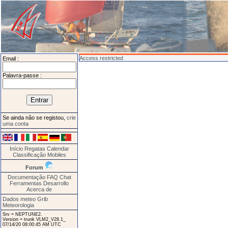
Access restricted
Email :
Palavra-passe :
Se ainda não se registou,
crie
uma conta
Início
Regatas
Calendar
Classificação
Mobiles
Forum
Documentação
FAQ
Chat
Ferramentas
Desarrollo
Acerca de
Dados meteo Grib
Meteorologia
Srv = NEPTUNE2.
Version = trunk VLM2_V28.1_
07/14/20 08:00:45 AM UTC