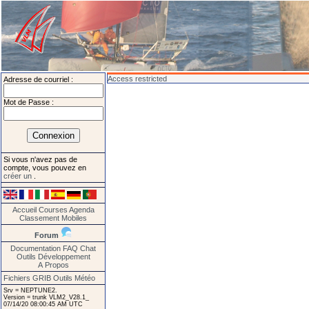
Access restricted
Adresse de courriel :
Mot de Passe :
Si vous n'avez pas de
compte, vous pouvez en
créer un
.
Accueil
Courses
Agenda
Classement
Mobiles
Forum
Documentation
FAQ
Chat
Outils
Développement
A Propos
Fichiers GRIB
Outils Météo
Srv = NEPTUNE2.
Version = trunk VLM2_V28.1_
07/14/20 08:00:45 AM UTC