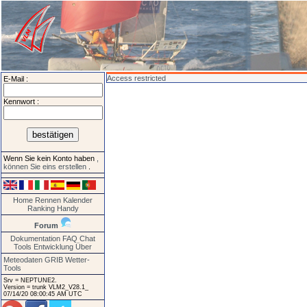
Access restricted
E-Mail :
Kennwort :
Wenn Sie kein Konto haben
,
können Sie eins erstellen
.
Home
Rennen
Kalender
Ranking
Handy
Forum
Dokumentation
FAQ
Chat
Tools
Entwicklung
Über
Meteodaten GRIB
Wetter-
Tools
Srv = NEPTUNE2.
Version = trunk VLM2_V28.1_
07/14/20 08:00:45 AM UTC