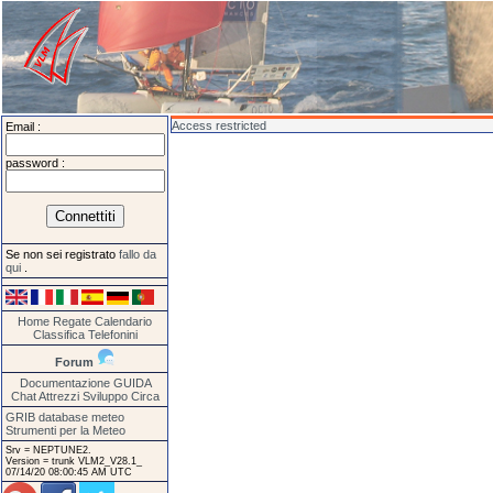
Access restricted
Email :
password :
Se non sei registrato
fallo da
qui
.
Home
Regate
Calendario
Classifica
Telefonini
Forum
Documentazione
GUIDA
Chat
Attrezzi
Sviluppo
Circa
GRIB database meteo
Strumenti per la Meteo
Srv = NEPTUNE2.
Version = trunk VLM2_V28.1_
07/14/20 08:00:45 AM UTC