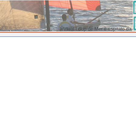
Virtual Loup de Mer è ospitato da