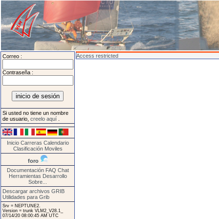
Access restricted
Correo :
Contraseña :
Si usted no tiene un nombre
de usuario,
creelo aquí
.
Inicio
Carreras
Calendario
Clasificación
Moviles
foro
Documentación
FAQ
Chat
Herramientas
Desarrollo
Sobre...
Descargar archivos GRIB
Utilidades para Grib
Srv = NEPTUNE2.
Version = trunk VLM2_V28.1_
07/14/20 08:00:45 AM UTC