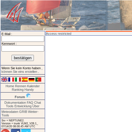
Access restricted
E-Mail :
Kennwort :
Wenn Sie kein Konto haben
,
können Sie eins erstellen
.
Home
Rennen
Kalender
Ranking
Handy
Forum
Dokumentation
FAQ
Chat
Tools
Entwicklung
Über
Meteodaten GRIB
Wetter-
Tools
Srv = NEPTUNE2.
Version = trunk VLM2_V28.1_
07/14/20 08:00:45 AM UTC