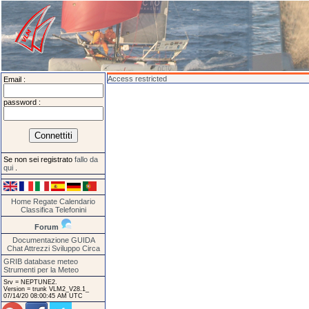
Access restricted
Email :
password :
Se non sei registrato
fallo da
qui
.
Home
Regate
Calendario
Classifica
Telefonini
Forum
Documentazione
GUIDA
Chat
Attrezzi
Sviluppo
Circa
GRIB database meteo
Strumenti per la Meteo
Srv = NEPTUNE2.
Version = trunk VLM2_V28.1_
07/14/20 08:00:45 AM UTC