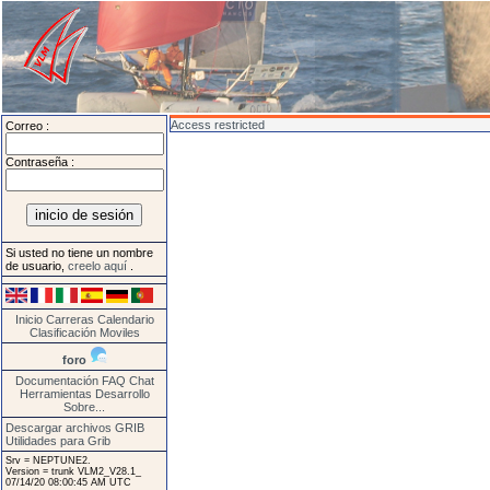
Access restricted
Correo :
Contraseña :
Si usted no tiene un nombre
de usuario,
creelo aquí
.
Inicio
Carreras
Calendario
Clasificación
Moviles
foro
Documentación
FAQ
Chat
Herramientas
Desarrollo
Sobre...
Descargar archivos GRIB
Utilidades para Grib
Srv = NEPTUNE2.
Version = trunk VLM2_V28.1_
07/14/20 08:00:45 AM UTC