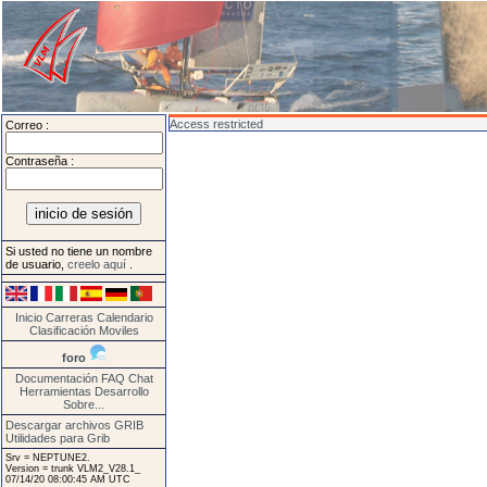
Access restricted
Correo :
Contraseña :
Si usted no tiene un nombre
de usuario,
creelo aquí
.
Inicio
Carreras
Calendario
Clasificación
Moviles
foro
Documentación
FAQ
Chat
Herramientas
Desarrollo
Sobre...
Descargar archivos GRIB
Utilidades para Grib
Srv = NEPTUNE2.
Version = trunk VLM2_V28.1_
07/14/20 08:00:45 AM UTC