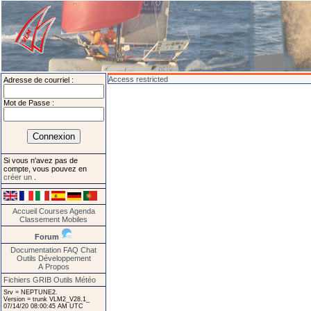
Access restricted
Adresse de courriel :
Mot de Passe :
Si vous n'avez pas de
compte, vous pouvez en
créer un
.
Accueil
Courses
Agenda
Classement
Mobiles
Forum
Documentation
FAQ
Chat
Outils
Développement
A Propos
Fichiers GRIB
Outils Météo
Srv = NEPTUNE2.
Version = trunk VLM2_V28.1_
07/14/20 08:00:45 AM UTC