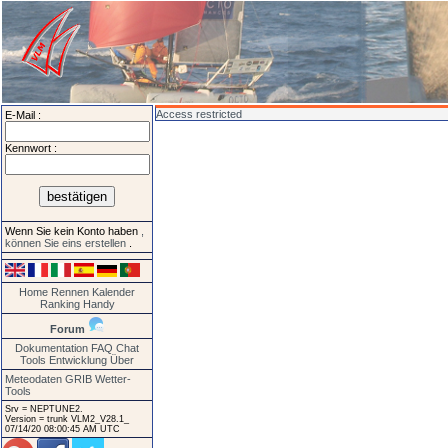
Access restricted
E-Mail :
Kennwort :
Wenn Sie kein Konto haben
,
können Sie eins erstellen
.
Home
Rennen
Kalender
Ranking
Handy
Forum
Dokumentation
FAQ
Chat
Tools
Entwicklung
Über
Meteodaten GRIB
Wetter-
Tools
Srv = NEPTUNE2.
Version = trunk VLM2_V28.1_
07/14/20 08:00:45 AM UTC