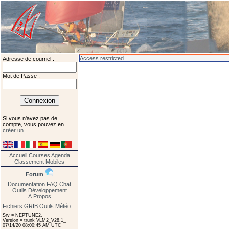
Access restricted
Adresse de courriel :
Mot de Passe :
Si vous n'avez pas de
compte, vous pouvez en
créer un
.
Accueil
Courses
Agenda
Classement
Mobiles
Forum
Documentation
FAQ
Chat
Outils
Développement
A Propos
Fichiers GRIB
Outils Météo
Srv = NEPTUNE2.
Version = trunk VLM2_V28.1_
07/14/20 08:00:45 AM UTC