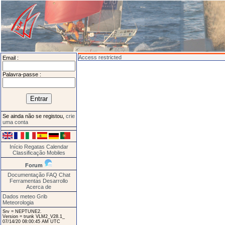
Access restricted
Email :
Palavra-passe :
Se ainda não se registou,
crie
uma conta
Início
Regatas
Calendar
Classificação
Mobiles
Forum
Documentação
FAQ
Chat
Ferramentas
Desarrollo
Acerca de
Dados meteo Grib
Meteorologia
Srv = NEPTUNE2.
Version = trunk VLM2_V28.1_
07/14/20 08:00:45 AM UTC