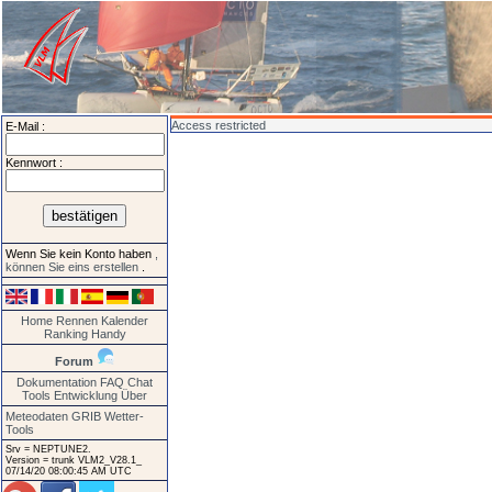
Access restricted
E-Mail :
Kennwort :
Wenn Sie kein Konto haben
,
können Sie eins erstellen
.
Home
Rennen
Kalender
Ranking
Handy
Forum
Dokumentation
FAQ
Chat
Tools
Entwicklung
Über
Meteodaten GRIB
Wetter-
Tools
Srv = NEPTUNE2.
Version = trunk VLM2_V28.1_
07/14/20 08:00:45 AM UTC