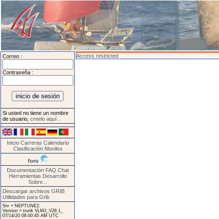
Access restricted
Correo :
Contraseña :
Si usted no tiene un nombre
de usuario,
creelo aquí
.
Inicio
Carreras
Calendario
Clasificación
Moviles
foro
Documentación
FAQ
Chat
Herramientas
Desarrollo
Sobre...
Descargar archivos GRIB
Utilidades para Grib
Srv = NEPTUNE2.
Version = trunk VLM2_V28.1_
07/14/20 08:00:45 AM UTC