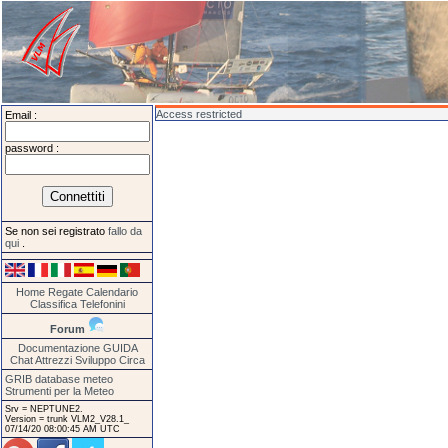
Access restricted
Email :
password :
Se non sei registrato
fallo da
qui
.
Home
Regate
Calendario
Classifica
Telefonini
Forum
Documentazione
GUIDA
Chat
Attrezzi
Sviluppo
Circa
GRIB database meteo
Strumenti per la Meteo
Srv = NEPTUNE2.
Version = trunk VLM2_V28.1_
07/14/20 08:00:45 AM UTC