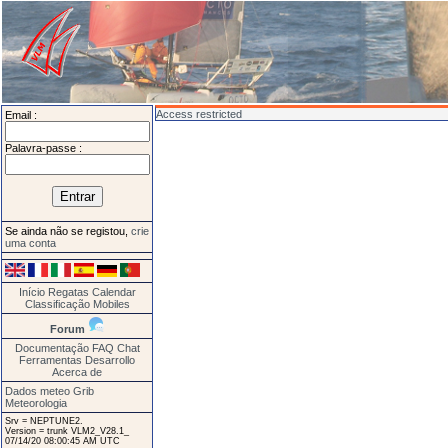
Access restricted
Email :
Palavra-passe :
Se ainda não se registou,
crie
uma conta
Início
Regatas
Calendar
Classificação
Mobiles
Forum
Documentação
FAQ
Chat
Ferramentas
Desarrollo
Acerca de
Dados meteo Grib
Meteorologia
Srv = NEPTUNE2.
Version = trunk VLM2_V28.1_
07/14/20 08:00:45 AM UTC